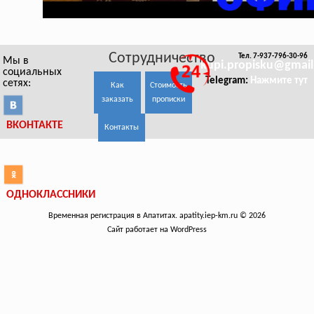
Сотрудничество
Тел. 7-937-796-30-96
Мы в
kupi.propisku@gmai
социальных
Telegram:
Нажмите тут
сетях:
Как
Стоимость
заказать
прописки
ВКОНТАКТЕ
Контакты
ОДНОКЛАССНИКИ
Временная регистрация в Апатитах. apatity.iep-km.ru © 2026
Сайт работает на WordPress